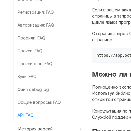
Если в вашем акк
Регистрация: FAQ
страницы в запрос
цикле языка прог
Авторизация: FAQ
Отправив запрос G
Профили: FAQ
странице.
Прокси: FAQ
https://app.oc
Прокси-шоп: FAQ
Можно ли 
Куки: FAQ
Полноценно экспо
Файл debug.log
Используя библиот
открытой страниц
Общие вопросы: FAQ
Консультация по 
API: FAQ
Службой поддерж
История версий