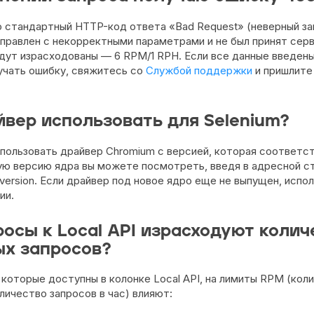
 стандартный HTTP-код ответа «Bad Request» (неверный зап
тправлен с некорректными параметрами и не был принят сер
дут израсходованы — 6 RPM/1 RPH. Если все данные введены
учать ошибку, свяжитесь со
Службой поддержки
и пришлите
йвер использовать для Selenium?
пользовать драйвер Chromium с версией, которая соответс
ую версию ядра вы можете посмотреть, введя в адресной с
version. Если драйвер под новое ядро еще не выпущен, испо
ии.
росы к Local API израсходуют колич
х запросов?
 которые доступны в колонке Local API, на лимиты RPM (кол
личество запросов в час) влияют: