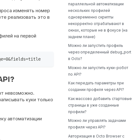
параллельной автоматизации
апроса изменять номер
нескольких профилей
ете реализовать это в
одновременно скрипты
некорректно отрабатывают в
окнах, которые не в фокусе (на
филей на первой
заднем плане)
Можно ли запустить профиль
через определенный debug_port
в Octo?
ge=0&fields=title
Можно ли запустить куки-робот
по API?
API?
Как передать параметры при
создании профиля через API?
нт невозможно.
Как массово добавить стартовые
 записывать куки только
страницы в уже созданные
профили?
еку автоматизации
Можно ли управлять задачами
профиля через API?
Авторизация в Octo Browser с