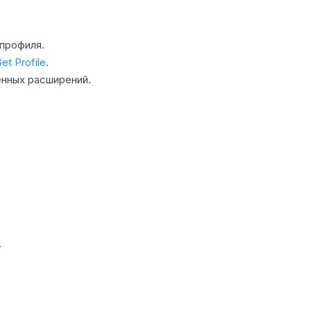
профиля.
et Profile
.
енных расширений.
.