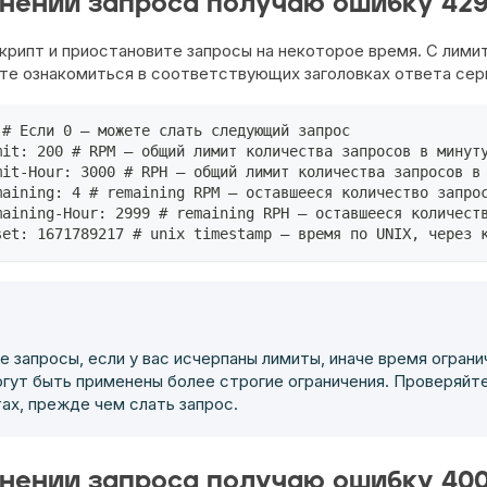
нении запроса получаю ошибку 42
крипт и приостановите запросы на некоторое время. С лимит
те ознакомиться в соответствующих заголовках ответа сер
 # Если 0 — можете слать следующий запрос
mit: 200 # RPM — общий лимит количества запросов в минут
mit-Hour: 3000 # RPH — общий лимит количества запросов в
maining: 4 # remaining RPM — оставшееся количество запро
maining-Hour: 2999 # remaining RPH — оставшееся количест
set: 1671789217 # unix timestamp — время по UNIX, через 
е запросы, если у вас исчерпаны лимиты, иначе время ограни
огут быть применены более строгие ограничения. Проверяйт
тах, прежде чем слать запрос.
нении запроса получаю ошибку 40