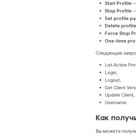
Start Profile
—
Stop Profile
—
Set profile 
Delete profi
Force Stop Pr
One-time prof
Следующие запр
List Active Prof
Login,
Logout,
Get Client Vers
Update Client,
Username.
Как получ
Вы можете получи