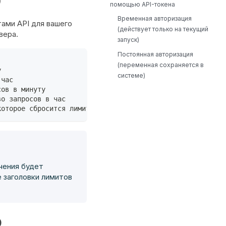
9
помощью API-токена
Временная авторизация
ами API для вашего
(действует только на текущий
вера.
запуск)
Постоянная авторизация
(переменная сохраняется в
у
системе)
 час
сов в минуту
во запросов в час
которое сбросится лимит
чения будет
е заголовки лимитов
0