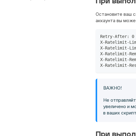
При выпол
Остановите ваш с
аккаунта вы може
Retry-After: 0
X-Ratelimit-Li
X-Ratelimit-Li
X-Ratelimit-Re
X-Ratelimit-Re
X-Ratelimit-Re
ВАЖНО!
Не отправляйт
увеличено и м
в ваших скрип
При выпол