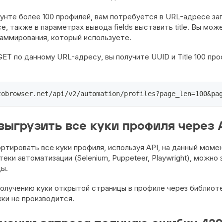
аунте более 100 профилей, вам потребуется в URL-адресе з
е, также в параметрах вывода fields выставить title. Вы мож
раммирования, который используете.
ET по данному URL-адресу, вы получите UUID и Title 100 про
tobrowser.net/api/v2/automation/profiles?page_len=100&pa
выгрузить все куки профиля через 
ртировать все куки профиля, используя API, на данный моме
еки автоматизации (Selenium, Puppeteer, Playwright), можно
ы.
получению куки открытой страницы в профиле через библиот
ки не производится.