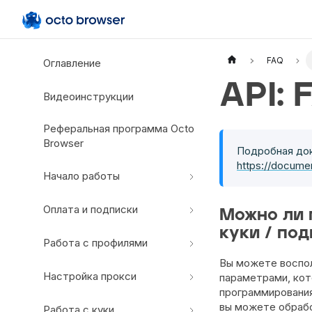
Documentation Index
Fetch the complete documentation index at:
https://docs.octobro
FAQ
Оглавление
Use this file to discover all available documentation pages before 
API: 
Видеоинструкции
Реферальная программа Octo
Browser
Подробная док
https://docum
Начало работы
Оплата и подписки
Можно ли 
куки / по
Работа с профилями
Вы можете воспол
Настройкa прокси
параметрами, кот
программирования
вы можете обрабо
Работа с куки