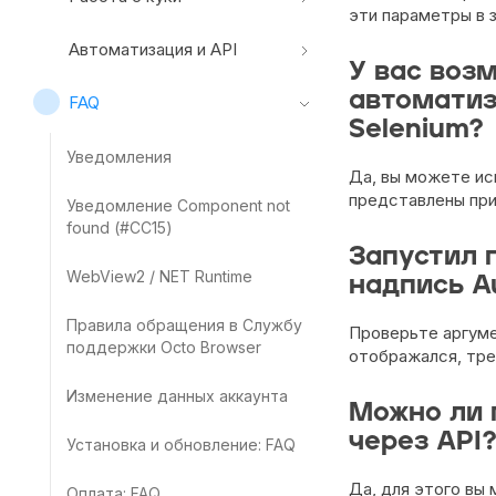
эти параметры в 
Автоматизация и API
У вас воз
автоматиза
FAQ
Selenium?
Уведомления
Да, вы можете ис
представлены при
Уведомление Component not
found (#CC15)
Запустил 
WebView2 / NET Runtime
надпись A
Правила обращения в Службу
Проверьте аргуме
поддержки Octo Browser
отображался, тре
Изменение данных аккаунта
Можно ли 
через API
Установка и обновление: FAQ
Да, для этого в
Оплата: FAQ