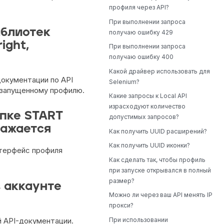
профиля через API?
При выполнении запроса
иблиотек
получаю ошибку 429
ight,
При выполнении запроса
получаю ошибку 400
Какой драйвер использовать для
документации по API
Selenium?
 запущенному профилю.
Какие запросы к Local API
израсходуют количество
опке START
допустимых запросов?
ражается
Как получить UUID расширений?
Как получить UUID иконки?
нтерфейс профиля
Как сделать так, чтобы профиль
при запуске открывался в полный
размер?
 аккаунте
Можно ли через ваш API менять IP
прокси?
При использовании
й API-документации.