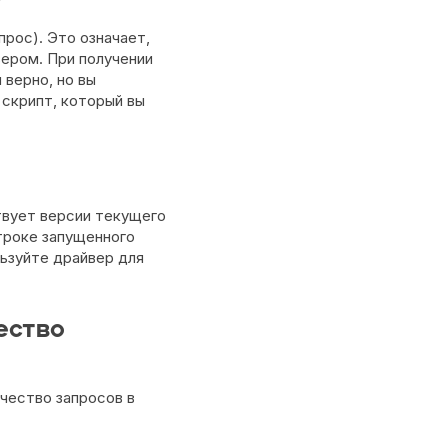
рос). Это означает,
вером. При получении
 верно, но вы
 скрипт, который вы
твует версии текущего
троке запущенного
льзуйте драйвер для
ество
ичество запросов в