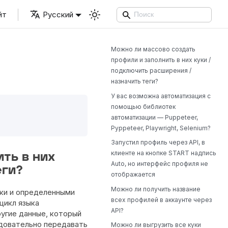
йт
Русский
Можно ли массово создать
профили и заполнить в них куки /
подключить расширения /
назначить теги?
У вас возможна автоматизация с
помощью библиотек
автоматизации — Puppeteer,
Pyppeteer, Playwright, Selenium?
Запустил профиль через API, в
клиенте на кнопке START надпись
ть в них
Auto, но интерфейс профиля не
еги?
отображается
Можно ли получить название
уки и определенными
всех профилей в аккаунте через
цикл языка
API?
ругие данные, который
довательно передавать
Можно ли выгрузить все куки