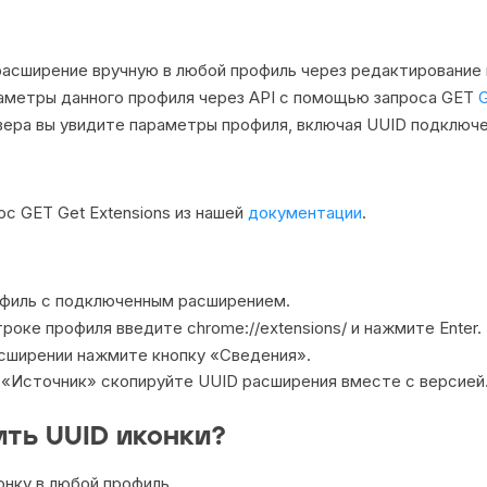
асширение вручную в любой профиль через редактирование 
аметры данного профиля через API с помощью запроса GET
G
вера вы увидите параметры профиля, включая UUID подключ
ос GET Get Extensions из нашей
документации
.
филь с подключенным расширением.
роке профиля введите chrome://extensions/ и нажмите Enter.
сширении нажмите кнопку «Сведения».
е «Источник» скопируйте UUID расширения вместе с версией
ить UUID иконки?
онку в любой профиль.