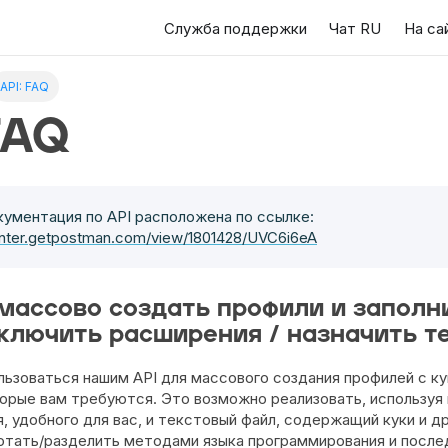
Служба поддержки
Чат RU
На са
wser.net/llms.txt
API: FAQ
exploring further.
FAQ
ументация по API расположена по ссылке:
enter.getpostman.com/view/1801428/UVC6i6eA
массово создать профили и заполни
дключить расширения / назначить т
ьзоваться нашим API для массового создания профилей с к
орые вам требуются. Это возможно реализовать, используя 
, удобного для вас, и текстовый файл, содержащий куки и д
тать/разделить методами языка программирования и после