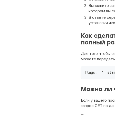
Выполните за
котором вы с
В ответе сер
установки ико
Как сдела
полный р
Для того чтобы о
можете передать ф
flags: ["--sta
Можно ли 
Если у вашего пр
запрос GET по дан