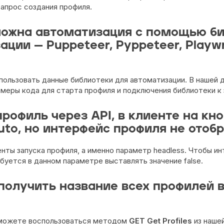
запрос создания профиля.
можна автоматизация с помощью б
ции — Puppeteer, Pyppeteer, Playwr
пользовать данные библиотеки для автоматизации. В нашей 
меры кода для старта профиля и подключения библиотеки к
профиль через API, в клиенте на кн
uto, но интерфейс профиля не отоб
нты запуска профиля, а именно параметр headless. Чтобы и
буется в данном параметре выставлять значение false.
получить название всех профилей в
?
ы можете воспользоваться методом
GET Get Profiles
из наше