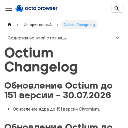
Documentation Index
Fetch the complete documentation index at:
https://docs.octobro
История версий
Octium Changelog
Use this file to discover all available documentation pages before 
Содержание этой страницы
Octium
Changelog
Обновление Octium до
151 версии – 30.07.2026
Обновление ядра до 151 версии Chromium.
Обновление Octium до