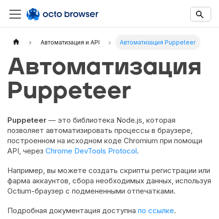
Documentation Index
Fetch the complete documentation index at:
https://docs.octobro
Автоматизация и API
Автоматизация Puppeteer
Use this file to discover all available documentation pages before 
Автоматизация
Puppeteer
Puppeteer
— это библиотека Node.js, которая
позволяет автоматизировать процессы в браузере,
построенном на исходном коде Chromium при помощи
API, через
Chrome DevTools Protocol
.
Например, вы можете создать скрипты регистрации или
фарма аккаунтов, сбора необходимых данных, используя
Octium-браузер с подмененными отпечатками.
Подробная документация доступна
по ссылке
.